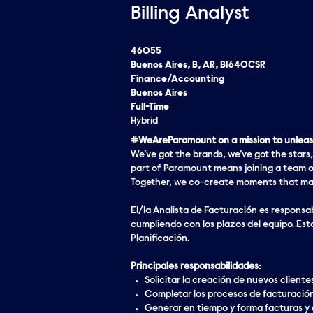
Billing Analyst
46055
Buenos Aires, B, AR, B1640CSR
Finance/Accounting
Buenos Aires
Full-Time
Hybrid
#WeAreParamount on a mission to unleash
We’ve got the brands, we’ve got the stars,
part of Paramount means joining a team o
Together, we co-create moments that matt
El/la Analista de Facturación es responsab
cumpliendo con los plazos del equipo. Es
Planificación.
Principales responsabilidades:
Solicitar la creación de nuevos clientes
Completar los procesos de facturación 
Generar en tiempo y forma facturas y