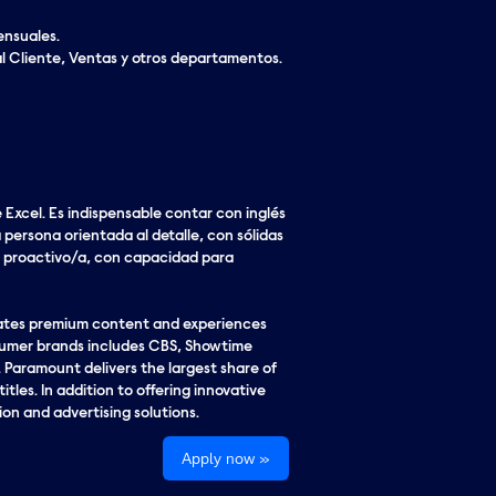
ensuales.
 al Cliente, Ventas y otros departamentos.
xcel. Es indispensable contar con inglés
persona orientada al detalle, con sólidas
en proactivo/a, con capacidad para
eates premium content and experiences
nsumer brands includes CBS, Showtime
Paramount delivers the largest share of
tles. In addition to offering innovative
ion and advertising solutions.
Apply now »