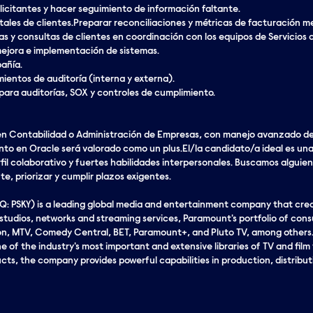
licitantes y hacer seguimiento de información faltante.
tales de clientes.Preparar reconciliaciones y métricas de facturación m
mas y consultas de clientes en coordinación con los equipos de Servicios
mejora e implementación de sistemas.
añía.
entos de auditoría (interna y externa).
ara auditorías, SOX y controles de cumplimiento.
n Contabilidad o Administración de Empresas, con manejo avanzado de E
to en Oracle será valorado como un plus.El/la candidato/a ideal es una 
erfil colaborativo y fuertes habilidades interpersonales. Buscamos algui
e, priorizar y cumplir plazos exigentes.
 PSKY) is a leading global media and entertainment company that cr
c studios, networks and streaming services, Paramount's portfolio of co
n, MTV, Comedy Central, BET, Paramount+, and Pluto TV, among others. 
 of the industry's most important and extensive libraries of TV and film ti
cts, the company provides powerful capabilities in production, distribut