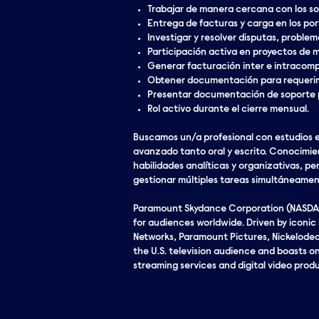
Trabajar de manera cercana con los so
Entrega de facturas y carga en los por
Investigar y resolver disputas, proble
Participación activa en proyectos de 
Generar facturación inter e intracomp
Obtener documentación para requerimi
Presentar documentación de soporte p
Rol activo durante el cierre mensual.
Buscamos un/a profesional con estudios e
avanzado tanto oral y escrito. Conocimien
habilidades analíticas y organizativas, p
gestionar múltiples tareas simultáneament
Paramount Skydance Corporation (NASDAQ:
for audiences worldwide. Driven by iconi
Networks, Paramount Pictures, Nickelodeo
the U.S. television audience and boasts one
streaming services and digital video produ