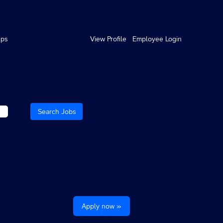
ips
View Profile
Employee Login
Apply now »