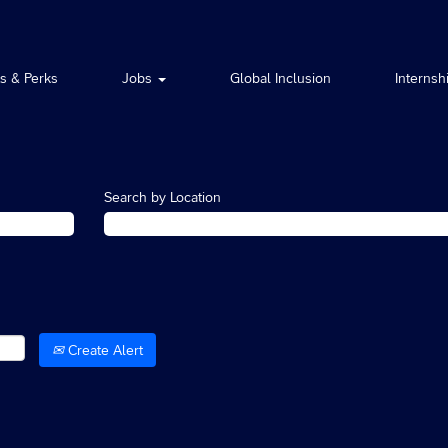
ts & Perks
Jobs
Global Inclusion
Internsh
Search by Location
Create Alert